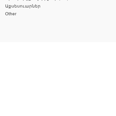
Աքսեսուարներ
Other
Այլ
Բիզնես
Ծառայություններ
Մեր մասին
Հասցեներ
Ակցիաներ
Աշխատանք