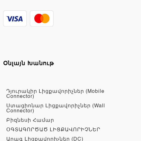
Օնլայն Խանութ
Դյուրակիր Լիցքավորիչներ (Mobile
Connector)
Ստացիոնար Լիցքավորիչներ (Wall
Connector)
Բիզնեսի Համար
ՕԳՏԱԳՈՐԾԱԾ ԼԻՑՔԱՎՈՐԻՉՆԵՐ
Արագ Լիցքավորիչներ (DC)