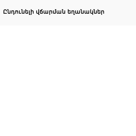
Ընդունելի վճարման եղանակներ
Օնլայն Խանութ
Դյուրակիր Լիցքավորիչներ (Mobile
Connector)