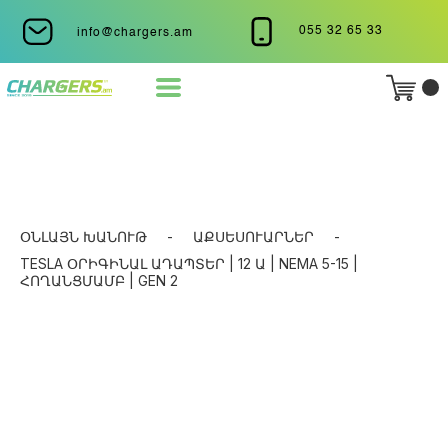
055 32 65 33
info@chargers.am
ՕՆԼԱՅՆ ԽԱՆՈՒԹ
-
ԱՔՍԵՍՈՒԱՐՆԵՐ
-
TESLA ՕՐԻԳԻՆԱԼ ԱԴԱՊՏԵՐ | 12 Ա | NEMA 5-15 |
ՀՈՂԱՆՑՄԱՄԲ | GEN 2