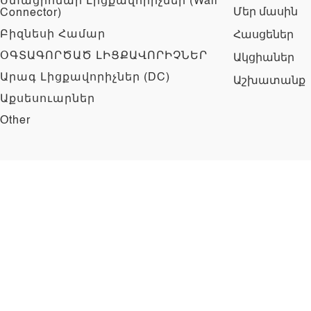
Ստացիոնար Լիցքավորիչներ (Wall
Մեր մասին
Connector)
Բիզնեսի Համար
Հասցեներ
ՕԳՏԱԳՈՐԾԱԾ ԼԻՑՔԱՎՈՐԻՉՆԵՐ
Ակցիաներ
Արագ Լիցքավորիչներ (DC)
Աշխատանք
Աքսեսուարներ
Other