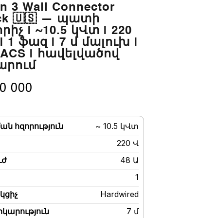
n 3 Wall Connector
ck 🇺🇸 — պատի
րիչ | ~10.5 կՎտ | 220
 | 1 ֆազ | 7 մ մալուխ |
 NACS | հավելվածով
արում
0 000
ան հզորություն
:
~ 10.5 կՎտ
:
220 Վ
ւժ
:
48 Ա
:
1
կցիչ
:
Hardwired
րկարություն
:
7 մ