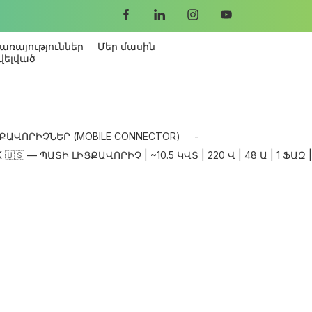
առայություններ
Մեր մասին
վելված
ՔԱՎՈՐԻՉՆԵՐ (MOBILE CONNECTOR)
-
🇸 — ՊԱՏԻ ԼԻՑՔԱՎՈՐԻՉ | ~10.5 ԿՎՏ | 220 Վ | 48 Ա | 1 ՖԱԶ |