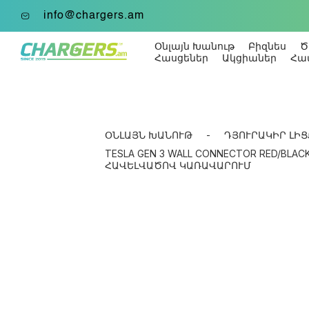
info@chargers.am
Օնլայն Խանութ
Բիզնես
Ծ
Հասցեներ
Ակցիաներ
Հա
ՕՆԼԱՅՆ ԽԱՆՈՒԹ
-
ԴՅՈՒՐԱԿԻՐ ԼԻՑ
TESLA GEN 3 WALL CONNECTOR RED/BLACK 
ՀԱՎԵԼՎԱԾՈՎ ԿԱՌԱՎԱՐՈՒՄ