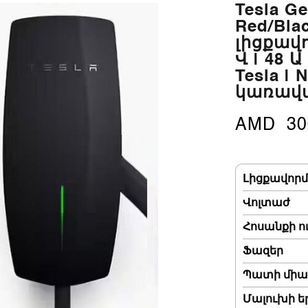
Tesla Ge
Red/Bla
լիցքավո
Վ | 48 Ա
Tesla |
կառավ
AMD
30
Լիցքավորմ
Վոլտաժ
Հոսանքի ո
Ֆազեր
Պատի միա
Մալուխի ե