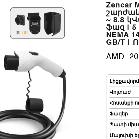
Zencar M
շարժակա
~ 8.8 կՎտ
ֆազ | 5
NEMA 14-
GB/T |
AMD
20
Լիցքավորմ
Վոլտաժ
Հոսանքի ո
Ֆազեր
Պատի միա
Մալուխի ե