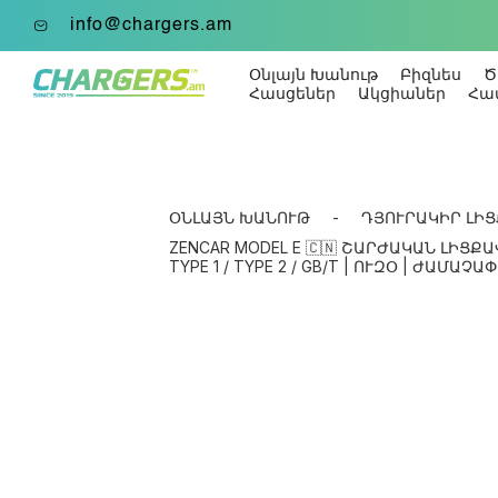
info@chargers.am
Օնլայն Խանութ
Բիզնես
Ծ
Հասցեներ
Ակցիաներ
Հա
ՕՆԼԱՅՆ ԽԱՆՈՒԹ
-
ԴՅՈՒՐԱԿԻՐ ԼԻՑ
ZENCAR MODEL E 🇨🇳 ՇԱՐԺԱԿԱՆ ԼԻՑՔԱՎՈՐԻՉ
TYPE 1 / TYPE 2 / GB/T | ՈՒԶՕ | ԺԱՄԱՉԱՓ