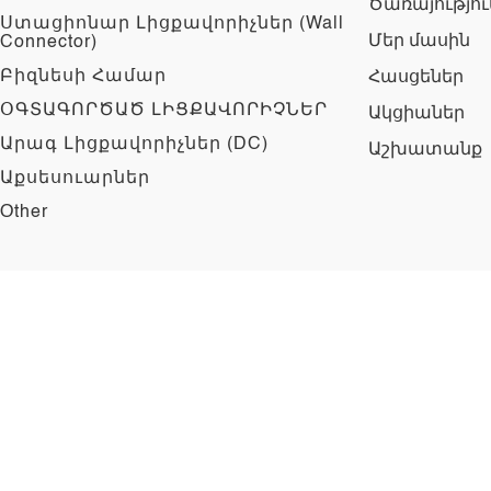
Ծառայությու
Ստացիոնար Լիցքավորիչներ (Wall
Մեր մասին
Connector)
Բիզնեսի Համար
Հասցեներ
ՕԳՏԱԳՈՐԾԱԾ ԼԻՑՔԱՎՈՐԻՉՆԵՐ
Ակցիաներ
Արագ Լիցքավորիչներ (DC)
Աշխատանք
Աքսեսուարներ
Other