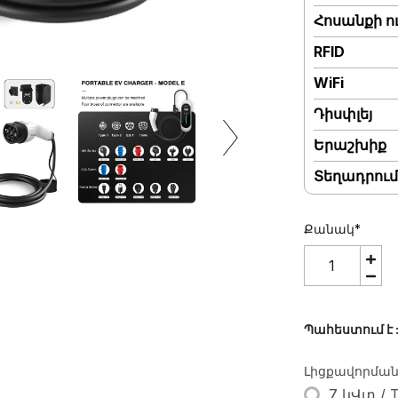
Հոսանքի ո
RFID
WiFi
Դիսփլեյ
Երաշխիք
Տեղադրում
Քանակ
*
Պահեստում է
Լիցքավորման 
7 կՎտ / T