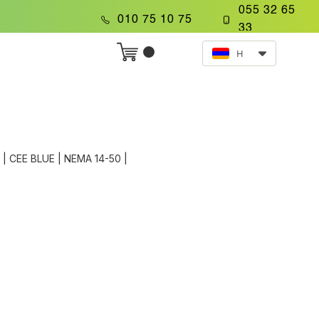
055 32 65
.
010 75 10 75
33
HY
| CEE BLUE | NEMA 14-50 |